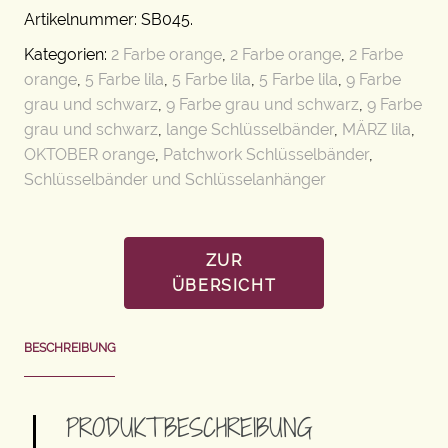
Artikelnummer:
SB045
.
Kategorien:
2 Farbe orange
,
2 Farbe orange
,
2 Farbe
orange
,
5 Farbe lila
,
5 Farbe lila
,
5 Farbe lila
,
9 Farbe
grau und schwarz
,
9 Farbe grau und schwarz
,
9 Farbe
grau und schwarz
,
lange Schlüsselbänder
,
MÄRZ lila
,
OKTOBER orange
,
Patchwork Schlüsselbänder
,
Schlüsselbänder und Schlüsselanhänger
ZUR
ÜBERSICHT
BESCHREIBUNG
PRODUKTBESCHREIBUNG