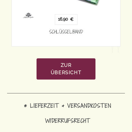
16,90
€
SCHLÜSSELBAND
ND
ZUR
ÜBERSICHT
* LIEFERZEIT & VERSANDKOSTEN
WIDERRUFSRECHT