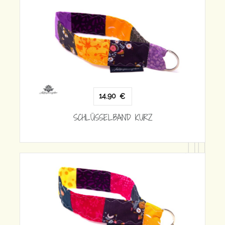
14,90
€
SCHLÜSSELBAND KURZ
SCH