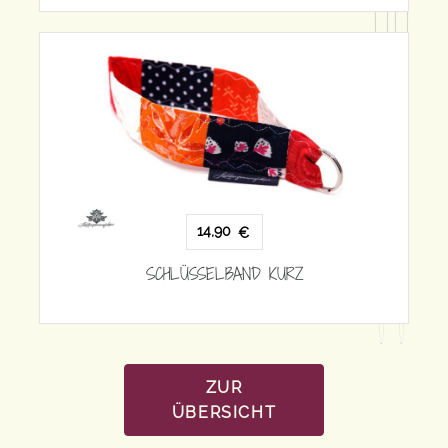
14,90
€
SCH
SCHLÜSSELBAND KURZ
ZUR
ÜBERSICHT