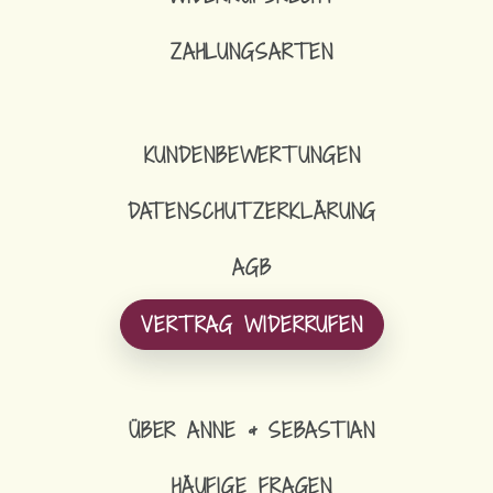
ZAHLUNGSARTEN
31,90
€
LOOP-SCHAL FLEECE
KUNDENBEWERTUNGEN
DATENSCHUTZERKLÄRUNG
AGB
VERTRAG WIDERRUFEN
ÜBER ANNE & SEBASTIAN
HÄUFIGE FRAGEN