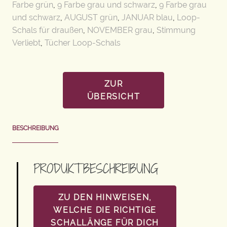
Farbe grün
,
9 Farbe grau und schwarz
,
9 Farbe grau
und schwarz
,
AUGUST grün
,
JANUAR blau
,
Loop-
Schals für draußen
,
NOVEMBER grau
,
Stimmung
Verliebt
,
Tücher Loop-Schals
ZUR
ÜBERSICHT
BESCHREIBUNG
PRODUKTBESCHREIBUNG
ZU DEN HINWEISEN,
WELCHE DIE RICHTIGE
SCHALLÄNGE FÜR DICH