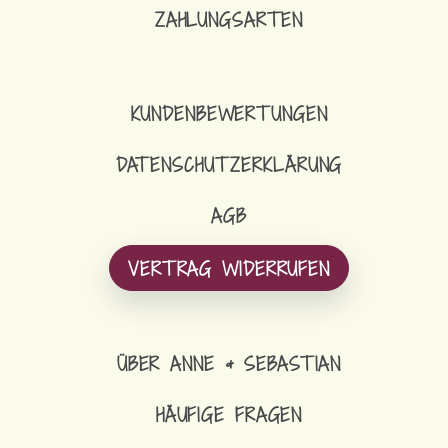
ZAHLUNGSARTEN
33,90
€
LANGER LOOP-SCHAL FLEECE
KUNDENBEWERTUNGEN
DATENSCHUTZERKLÄRUNG
AGB
VERTRAG WIDERRUFEN
ÜBER ANNE & SEBASTIAN
HÄUFIGE FRAGEN