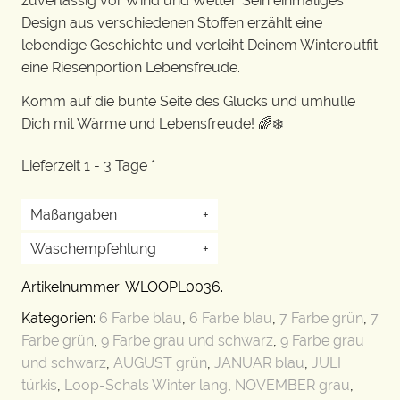
zuverlässig vor Wind und Wetter. Sein einmaliges
Design aus verschiedenen Stoffen erzählt eine
lebendige Geschichte und verleiht Deinem Winteroutfit
eine Riesenportion Lebensfreude.
Komm auf die bunte Seite des Glücks und umhülle
Dich mit Wärme und Lebensfreude! 🌈❄️
Lieferzeit 1 - 3 Tage *
Maßangaben
+
Waschempfehlung
+
Artikelnummer:
WLOOPL0036
.
Kategorien:
6 Farbe blau
,
6 Farbe blau
,
7 Farbe grün
,
7
Farbe grün
,
9 Farbe grau und schwarz
,
9 Farbe grau
und schwarz
,
AUGUST grün
,
JANUAR blau
,
JULI
türkis
,
Loop-Schals Winter lang
,
NOVEMBER grau
,