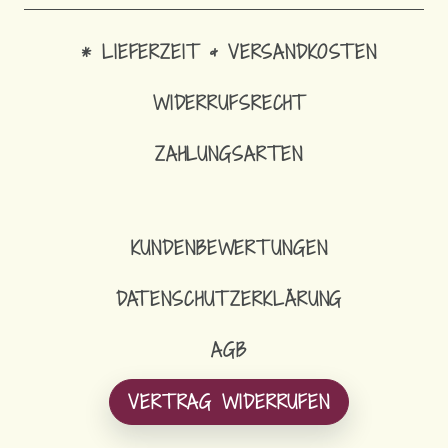
* LIEFERZEIT & VERSANDKOSTEN
WIDERRUFSRECHT
ZAHLUNGSARTEN
33,90
€
LANGER LOOP-SCHAL FLEECE
KUNDENBEWERTUNGEN
DATENSCHUTZERKLÄRUNG
AGB
VERTRAG WIDERRUFEN