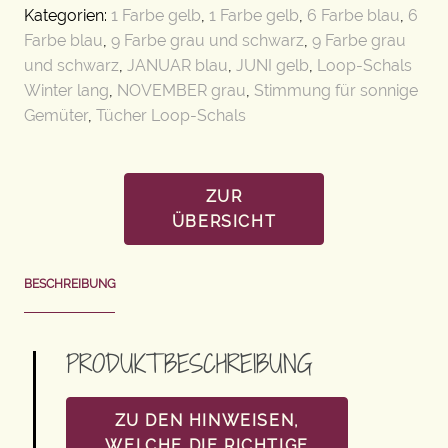
Kategorien:
1 Farbe gelb
,
1 Farbe gelb
,
6 Farbe blau
,
6
Farbe blau
,
9 Farbe grau und schwarz
,
9 Farbe grau
und schwarz
,
JANUAR blau
,
JUNI gelb
,
Loop-Schals
Winter lang
,
NOVEMBER grau
,
Stimmung für sonnige
Gemüter
,
Tücher Loop-Schals
ZUR
ÜBERSICHT
BESCHREIBUNG
PRODUKTBESCHREIBUNG
ZU DEN HINWEISEN,
WELCHE DIE RICHTIGE