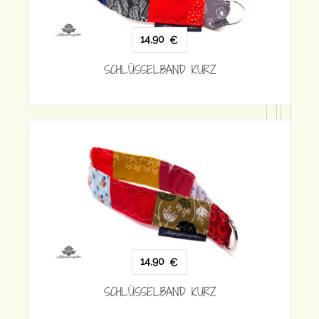
14,90
€
SCHLÜSSELBAND KURZ
SC
14,90
€
SCHLÜSSELBAND KURZ