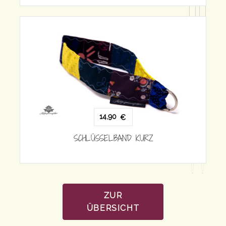
14,90
€
SC
SCHLÜSSELBAND KURZ
ZUR
ÜBERSICHT