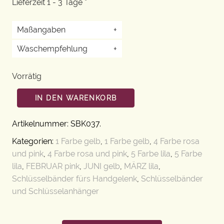
Lieferzeit 1 - 3 Tage *
Maßangaben
+
Waschempfehlung
+
Vorrätig
IN DEN WARENKORB
Artikelnummer:
SBK037
.
Kategorien:
1 Farbe gelb
,
1 Farbe gelb
,
4 Farbe rosa
und pink
,
4 Farbe rosa und pink
,
5 Farbe lila
,
5 Farbe
lila
,
FEBRUAR pink
,
JUNI gelb
,
MÄRZ lila
,
Schlüsselbänder fürs Handgelenk
,
Schlüsselbänder
und Schlüsselanhänger