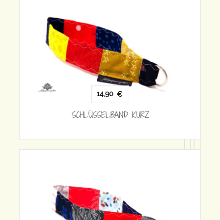
14,90
€
SCHLÜSSELBAND KURZ
SC