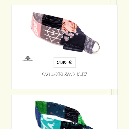
14,90
€
SCHLÜSSELBAND KURZ
SCHLÜ