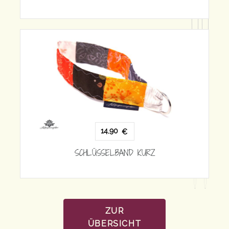
14,90
€
SCHLÜ
SCHLÜSSELBAND KURZ
ZUR
ÜBERSICHT