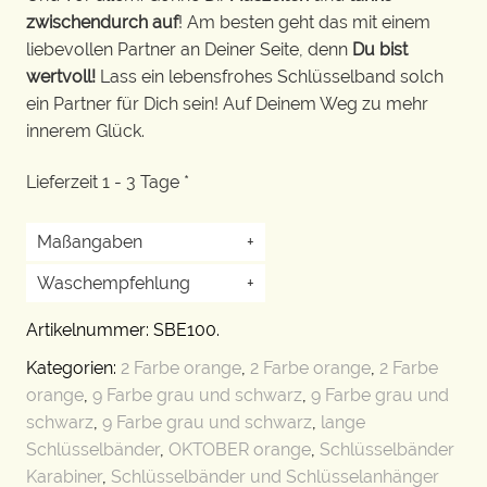
zwischendurch auf
! Am besten geht das mit einem
liebevollen Partner an Deiner Seite, denn
Du bist
wertvoll!
Lass ein lebensfrohes Schlüsselband solch
ein Partner für Dich sein! Auf Deinem Weg zu mehr
innerem Glück.
Lieferzeit 1 - 3 Tage *
Maßangaben
+
Waschempfehlung
+
Artikelnummer:
SBE100
.
Kategorien:
2 Farbe orange
,
2 Farbe orange
,
2 Farbe
orange
,
9 Farbe grau und schwarz
,
9 Farbe grau und
schwarz
,
9 Farbe grau und schwarz
,
lange
Schlüsselbänder
,
OKTOBER orange
,
Schlüsselbänder
Karabiner
,
Schlüsselbänder und Schlüsselanhänger