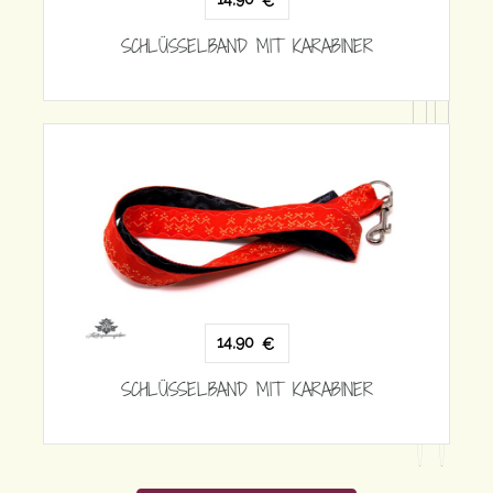
€
HLÜSSELBAND MIT KARABINER
1
14,90
€
SCHLÜSSELBA
HLÜSSELBAND MIT KARABINER