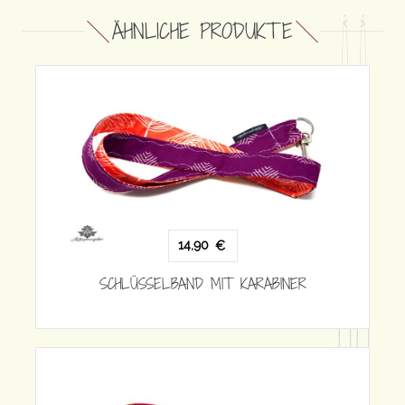
ÄHNLICHE PRODUKTE
14,90
€
HLÜSSELBAND MIT KARABINER
1
SCHLÜSSELBA