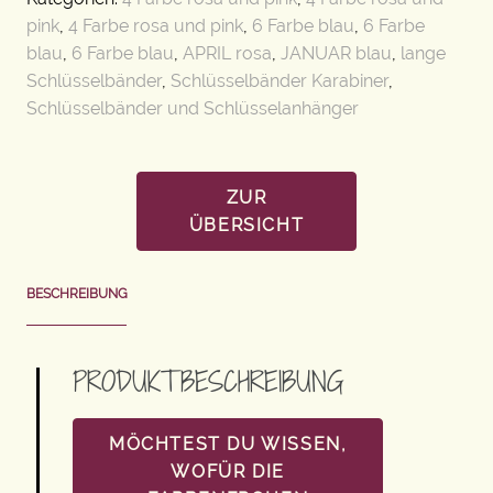
pink
,
4 Farbe rosa und pink
,
6 Farbe blau
,
6 Farbe
blau
,
6 Farbe blau
,
APRIL rosa
,
JANUAR blau
,
lange
Schlüsselbänder
,
Schlüsselbänder Karabiner
,
Schlüsselbänder und Schlüsselanhänger
ZUR
ÜBERSICHT
BESCHREIBUNG
PRODUKTBESCHREIBUNG
MÖCHTEST DU WISSEN,
WOFÜR DIE