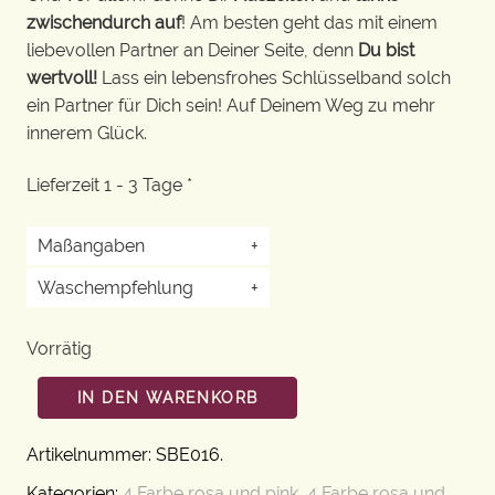
zwischendurch auf
! Am besten geht das mit einem
liebevollen Partner an Deiner Seite, denn
Du bist
wertvoll!
Lass ein lebensfrohes Schlüsselband solch
ein Partner für Dich sein! Auf Deinem Weg zu mehr
innerem Glück.
Lieferzeit 1 - 3 Tage *
Maßangaben
+
Waschempfehlung
+
Vorrätig
IN DEN WARENKORB
Artikelnummer:
SBE016
.
Kategorien:
4 Farbe rosa und pink
,
4 Farbe rosa und