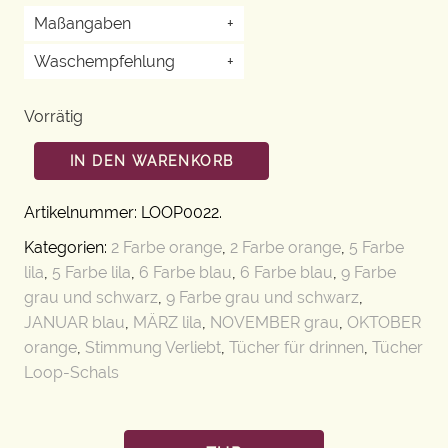
Maßangaben
+
Waschempfehlung
+
Vorrätig
IN DEN WARENKORB
Artikelnummer:
LOOP0022
.
Kategorien:
2 Farbe orange
,
2 Farbe orange
,
5 Farbe
lila
,
5 Farbe lila
,
6 Farbe blau
,
6 Farbe blau
,
9 Farbe
grau und schwarz
,
9 Farbe grau und schwarz
,
JANUAR blau
,
MÄRZ lila
,
NOVEMBER grau
,
OKTOBER
orange
,
Stimmung Verliebt
,
Tücher für drinnen
,
Tücher
Loop-Schals