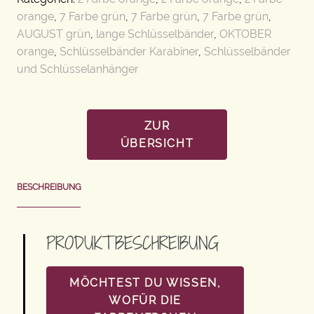
orange
,
7 Farbe grün
,
7 Farbe grün
,
7 Farbe grün
,
AUGUST grün
,
lange Schlüsselbänder
,
OKTOBER
orange
,
Schlüsselbänder Karabiner
,
Schlüsselbänder
und Schlüsselanhänger
ZUR
ÜBERSICHT
BESCHREIBUNG
PRODUKTBESCHREIBUNG
MÖCHTEST DU WISSEN,
WOFÜR DIE