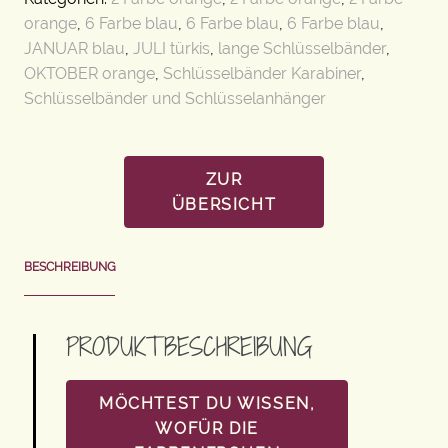
orange
,
6 Farbe blau
,
6 Farbe blau
,
6 Farbe blau
,
JANUAR blau
,
JULI türkis
,
lange Schlüsselbänder
,
OKTOBER orange
,
Schlüsselbänder Karabiner
,
Schlüsselbänder und Schlüsselanhänger
ZUR
ÜBERSICHT
BESCHREIBUNG
PRODUKTBESCHREIBUNG
MÖCHTEST DU WISSEN,
WOFÜR DIE