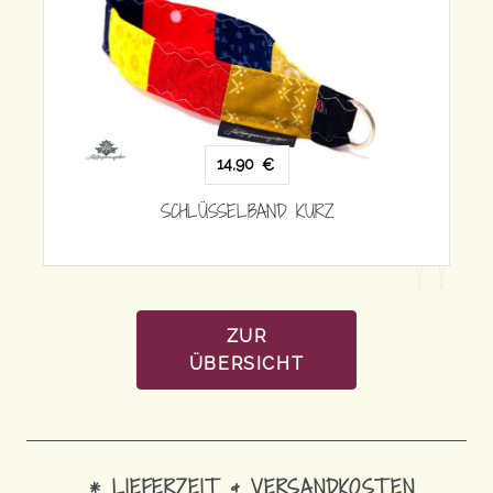
14,90
€
14,90
€
SCHLÜSSELBAND
ÜSSELBAND KURZ
ZUR
ÜBERSICHT
* LIEFERZEIT & VERSANDKOSTEN