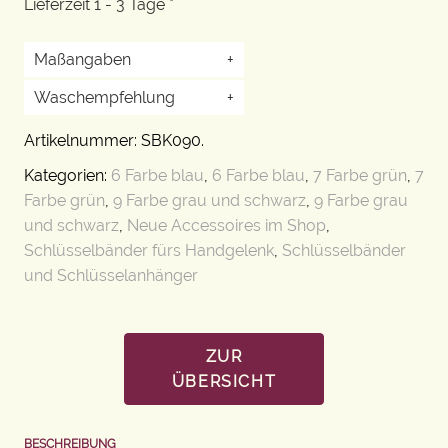
Lieferzeit 1 - 3 Tage *
Maßangaben
+
Waschempfehlung
+
Artikelnummer:
SBK090
.
Kategorien:
6 Farbe blau
,
6 Farbe blau
,
7 Farbe grün
,
7
Farbe grün
,
9 Farbe grau und schwarz
,
9 Farbe grau
und schwarz
,
Neue Accessoires im Shop
,
Schlüsselbänder fürs Handgelenk
,
Schlüsselbänder
und Schlüsselanhänger
ZUR
ÜBERSICHT
BESCHREIBUNG