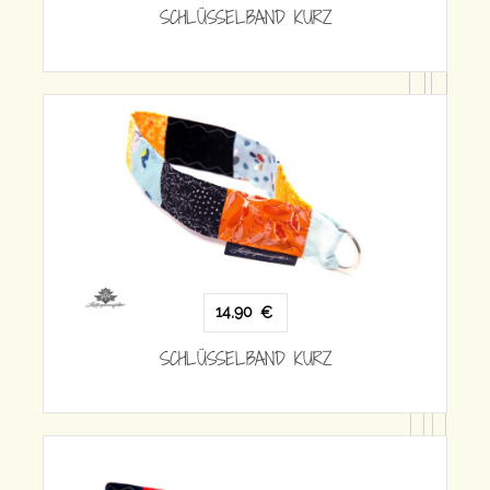
ÜSSELBAND KURZ
14,90
€
SCHLÜSSELBAND
14,90
€
ÜSSELBAND KURZ