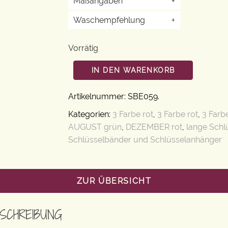
Maßangaben
+
Waschempfehlung
+
Vorrätig
IN DEN WARENKORB
Artikelnummer:
SBE059
.
Kategorien:
3 Farbe rot
,
3 Farbe rot
,
3 Farbe
AUGUST grün
,
DEZEMBER rot
,
lange Schl
Schlüsselbänder und Schlüsselanhänger
ZUR ÜBERSICHT
SCHREIBUNG