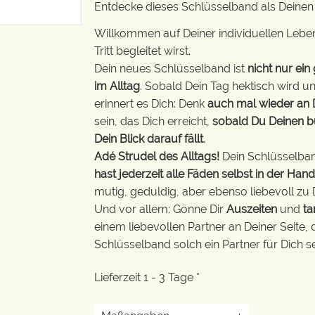
Entdecke dieses Schlüsselband als Deine
Willkommen auf Deiner individuellen Leben
Tritt begleitet wirst.
Dein neues Schlüsselband ist
nicht nur ei
im Alltag
. Sobald Dein Tag hektisch wird u
erinnert es Dich: Denk
auch mal wieder an D
sein, das Dich erreicht,
sobald Du Deinen b
Dein Blick darauf fällt
.
Adé Strudel des Alltags!
Dein Schlüsselban
hast jederzeit alle Fäden selbst in der Hand
mutig, geduldig, aber ebenso liebevoll zu D
Und vor allem: Gönne Dir
Auszeiten
und
ta
einem liebevollen Partner an Deiner Seite,
Schlüsselband solch ein Partner für Dich 
Lieferzeit 1 - 3 Tage *