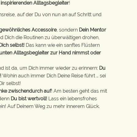
n
inspirierenden Alltagsbegleiter
!
sreise, auf der Du von nun an auf Schritt und
n gewöhnliches Accessoire
, sondern
Dein Mentor
nd Dich die Routinen zu überwältigen drohen,
ich selbst!
Das kann wie ein sanftes Flüstern
unten Alltagsbegleiter zur Hand nimmst oder
d ist da, um Dich immer wieder zu erinnern:
Du
!
Wohin auch immer Dich Deine Reise führt … sei
ir selbst!
nke zwischendurch auf
! Am besten geht das mit
 denn
Du bist wertvoll!
Lass ein lebensfrohes
sein! Auf Deinem Weg zu mehr innerem Glück.