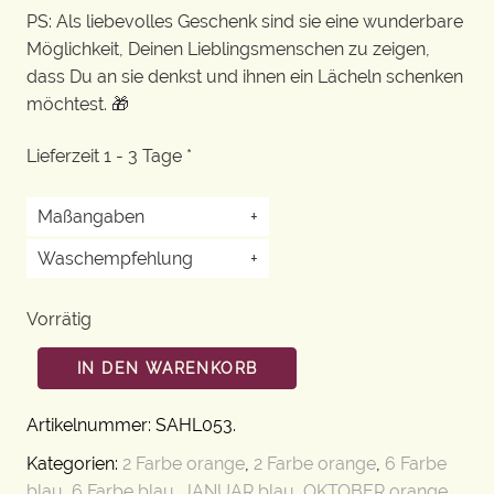
PS: Als liebevolles Geschenk sind sie eine wunderbare
Möglichkeit, Deinen Lieblingsmenschen zu zeigen,
dass Du an sie denkst und ihnen ein Lächeln schenken
möchtest. 🎁
Lieferzeit 1 - 3 Tage *
Maßangaben
+
Waschempfehlung
+
Vorrätig
IN DEN WARENKORB
Artikelnummer:
SAHL053
.
Kategorien:
2 Farbe orange
,
2 Farbe orange
,
6 Farbe
blau
,
6 Farbe blau
,
JANUAR blau
,
OKTOBER orange
,