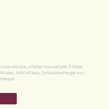
e rosa und pink
,
4 Farbe rosa und pink
,
6 Farbe
AR pink
,
JANUAR blau
,
Schlüsselanhänger kurz
anhänger