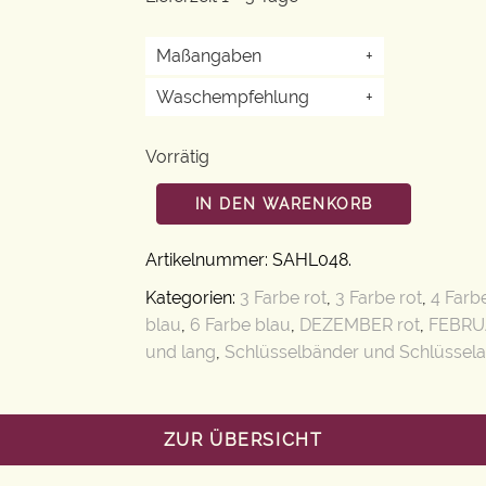
Maßangaben
+
Waschempfehlung
+
Vorrätig
IN DEN WARENKORB
Artikelnummer:
SAHL048
.
Kategorien:
3 Farbe rot
,
3 Farbe rot
,
4 Farb
blau
,
6 Farbe blau
,
DEZEMBER rot
,
FEBRU
und lang
,
Schlüsselbänder und Schlüssel
ZUR ÜBERSICHT