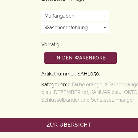
Maßangaben
+
Waschempfehlung
+
Vorrätig
IN DEN WARENKORB
Artikelnummer:
SAHL050
.
Kategorien:
2 Farbe orange
,
2 Farbe orang
blau
,
DEZEMBER rot
,
JANUAR blau
,
OKTO
Schlüsselbänder und Schlüsselanhänger
ZUR ÜBERSICHT