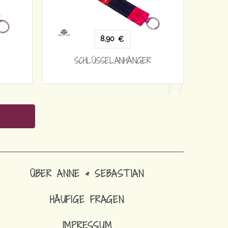
8,90
€
SCHLÜSSELANHÄNGER
SCH
ÜBER ANNE & SEBASTIAN
HÄUFIGE FRAGEN
IMPRESSUM