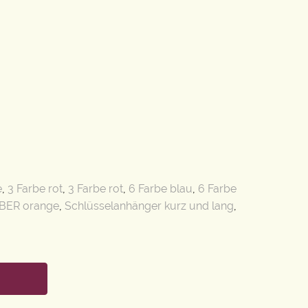
e
,
3 Farbe rot
,
3 Farbe rot
,
6 Farbe blau
,
6 Farbe
BER orange
,
Schlüsselanhänger kurz und lang
,