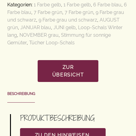
Kategorien:
1 Farbe gelb
,
1 Farbe gelb
,
6 Farbe blau
,
6
Farbe blau
,
7 Farbe grün
,
7 Farbe grün
,
9 Farbe grau
und schwarz
,
9 Farbe grau und schwarz
,
AUGUST
grün
,
JANUAR blau
,
JUNI gelb
,
Loop-Schals Winter
lang
,
NOVEMBER grau
,
Stimmung für sonnige
Gemüter
,
Tücher Loop-Schals
ZUR
ÜBERSICHT
BESCHREIBUNG
PRODUKTBESCHREIBUNG
ZU DEN HINWEISEN,