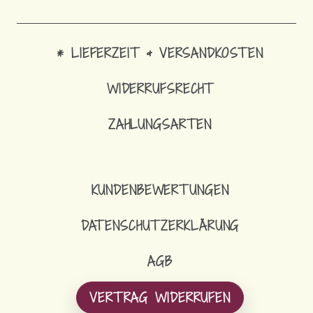
* LIEFERZEIT & VERSANDKOSTEN
WIDERRUFSRECHT
ZAHLUNGSARTEN
33,90
€
LANGER LOOP-SCHAL FLEECE
KUNDENBEWERTUNGEN
DATENSCHUTZERKLÄRUNG
AGB
VERTRAG WIDERRUFEN