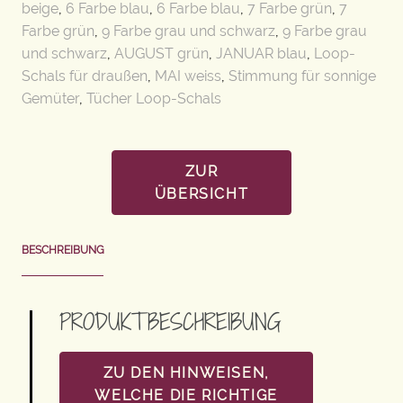
beige
,
6 Farbe blau
,
6 Farbe blau
,
7 Farbe grün
,
7
Farbe grün
,
9 Farbe grau und schwarz
,
9 Farbe grau
und schwarz
,
AUGUST grün
,
JANUAR blau
,
Loop-
Schals für draußen
,
MAI weiss
,
Stimmung für sonnige
Gemüter
,
Tücher Loop-Schals
ZUR
ÜBERSICHT
BESCHREIBUNG
PRODUKTBESCHREIBUNG
ZU DEN HINWEISEN,
WELCHE DIE RICHTIGE