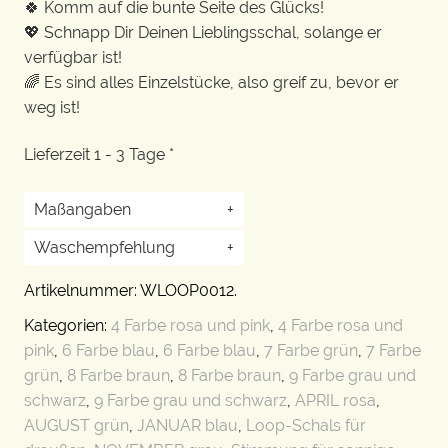
🍀 Komm auf die bunte Seite des Glücks!
💖 Schnapp Dir Deinen Lieblingsschal, solange er
verfügbar ist!
🌈 Es sind alles Einzelstücke, also greif zu, bevor er
weg ist!
Lieferzeit 1 - 3 Tage *
Maßangaben
+
Waschempfehlung
+
Artikelnummer:
WLOOP0012
.
Kategorien:
4 Farbe rosa und pink
,
4 Farbe rosa und
pink
,
6 Farbe blau
,
6 Farbe blau
,
7 Farbe grün
,
7 Farbe
grün
,
8 Farbe braun
,
8 Farbe braun
,
9 Farbe grau und
schwarz
,
9 Farbe grau und schwarz
,
APRIL rosa
,
AUGUST grün
,
JANUAR blau
,
Loop-Schals für