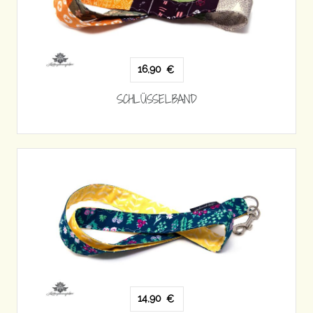
16,90
€
SCHLÜSSELBAND
14,90
€