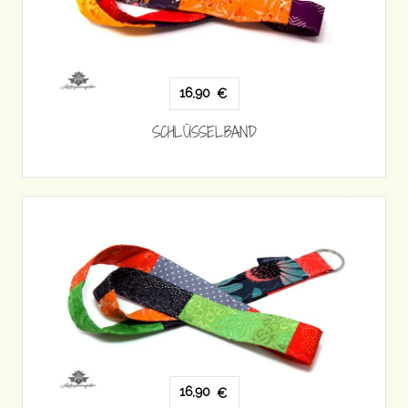
16,90
€
SCHLÜSSELBAND
16,90
€