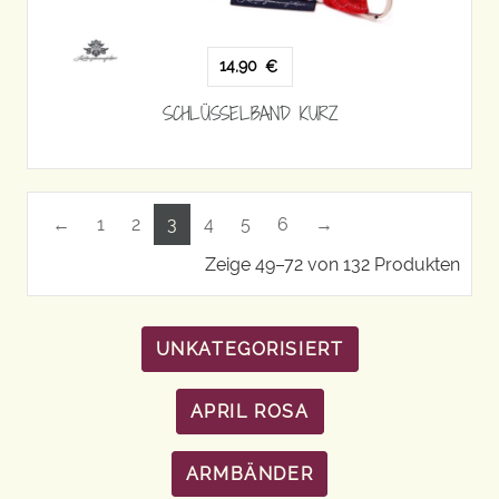
14,90
€
SCHLÜSSELBAND KURZ
←
1
2
3
4
5
6
→
Zeige 49–72 von 132 Produkten
UNKATEGORISIERT
APRIL ROSA
ARMBÄNDER