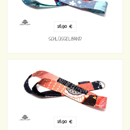
16,90
€
SCHLÜSSELBAND
16,90
€