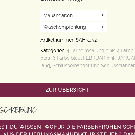
Maßangaben
+
Waschempfehlung
+
Artikelnummer:
SAHK052
.
Kategorien:
4 Farbe rosa und pink
,
4 Farbe
blau
,
6 Farbe blau
,
FEBRUAR pink
,
JANUAR
lang
,
Schlüsselbänder und Schlüsselanhä
ZUR ÜBERSICHT
SCHREIBUNG
ST DU WISSEN, WOFÜR DIE FARBENFROHEN SC
AUS DER LIEBLINGSMANUFAKTUR STEHEN? DANN