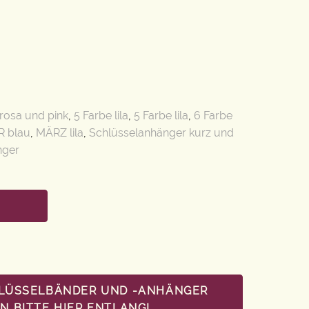
 rosa und pink
,
5 Farbe lila
,
5 Farbe lila
,
6 Farbe
 blau
,
MÄRZ lila
,
Schlüsselanhänger kurz und
nger
HLÜSSELBÄNDER UND -ANHÄNGER
 BITTE HIER ENTLANG!