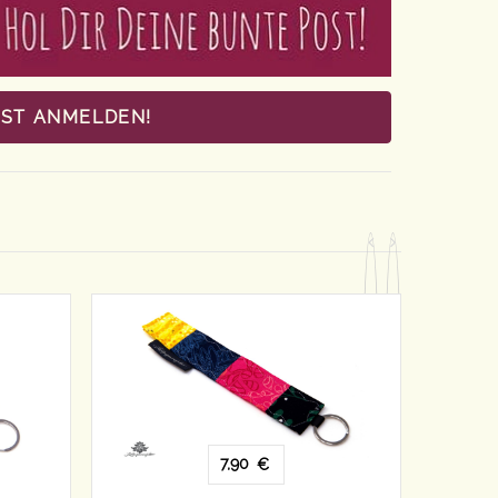
OST ANMELDEN!
7,90
€