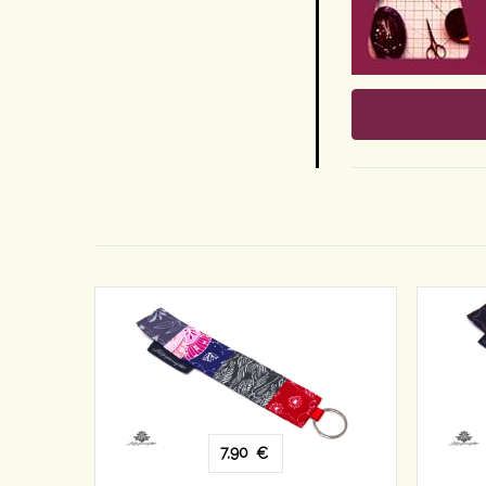
7,90
€