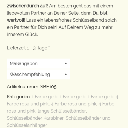
zwischendurch auf
! Am besten geht das mit einem
liebevollen Partner an Deiner Seite, denn
Du bist
wertvoll!
Lass ein lebensfrohes Schlüsselband solch
ein Partner für Dich sein! Auf Deinem Weg zu mehr
innerem Glück.
Lieferzeit 1 - 3 Tage *
Maßangaben
+
Waschempfehlung
+
Artikelnummer:
SBE105
.
Kategorien:
1 Farbe gelb
,
1 Farbe gelb
,
1 Farbe gelb
,
4
Farbe rosa und pink
,
4 Farbe rosa und pink
,
4 Farbe
rosa und pink
,
lange Schlüsselbänder
,
Schlüsselbänder Karabiner
,
Schlüsselbänder und
Schlüsselanhänger