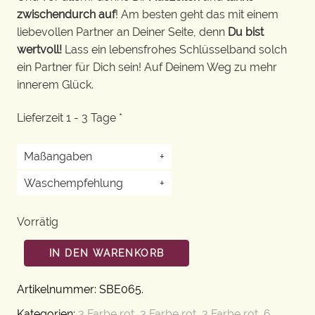
zwischendurch auf
! Am besten geht das mit einem
liebevollen Partner an Deiner Seite, denn
Du bist
wertvoll!
Lass ein lebensfrohes Schlüsselband solch
ein Partner für Dich sein! Auf Deinem Weg zu mehr
innerem Glück.
Lieferzeit 1 - 3 Tage *
Maßangaben
+
Waschempfehlung
+
Vorrätig
IN DEN WARENKORB
Artikelnummer:
SBE065
.
Kategorien:
3 Farbe rot
,
3 Farbe rot
,
3 Farbe rot
,
6