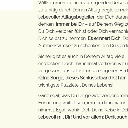
Willkommen zu einer aufregenden Reise zu 
zukünftig durch Deinen Alltag begleiten wir
liebevoller Alltagsbegleiter
, der Dich daran
denken.
Immer bei Dir
– auf Deinem Weg zum
Du Dich verloren fühlst oder Dich vernachlä
Dich selbst zu nehmen.
Es erinnert Dich
, D
Aufmerksamkeit zu schenken, die Du verdi
Sicher gibt es auch in Deinem Alltag viel
entdecken. Doch manchmal verlieren wir u
vergessen, uns selbst: unsere eigenen Bed
keine Sorge, dieses Schlüsselband ist hier,
wichtigste Puzzleteil Deines Lebens!
Ganz egal, was Du Dir gerade vorgenomme
Erinnerungsmittel sein, immer dann, wenn D
nimmst. Egal, wohin Dich Deine Reise in De
liebevoll mit Dir! Und vor allem: Denk auch