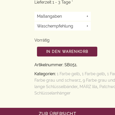
Lieferzeit 1 - 3 Tage *
Maßangaben
+
Waschempfehlung
+
Vorrätig
IN DEN WARENKORB
Artikelnummer:
SB051
.
Kategorien:
1 Farbe gelb
,
1 Farbe gelb
,
1 Fa
Farbe grau und schwarz
,
9 Farbe grau un
lange Schlüsselbänder
,
MÄRZ lila
,
Patchwo
Schlüsselanhänger
ZUR ÜBERSICHT