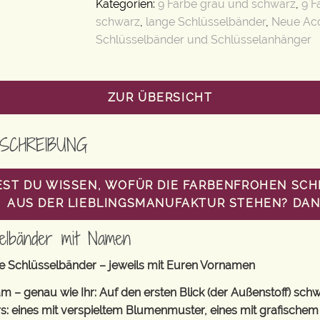
Kategorien:
9 Farbe grau und schwarz
,
9 F
schwarz
,
lange Schlüsselbänder
,
Neue Acc
Schlüsselbänder und Schlüsselanhänger
ZUR ÜBERSICHT
SCHREIBUNG
ST DU WISSEN, WOFÜR DIE FARBENFROHEN SC
AUS DER LIEBLINGSMANUFAKTUR STEHEN? DANN
elbänder mit Namen
e Schlüsselbänder – jeweils mit Euren Vornamen
am – genau wie Ihr: Auf den ersten Blick (der Außenstoff) schw
: eines mit verspieltem Blumenmuster, eines mit grafischem 