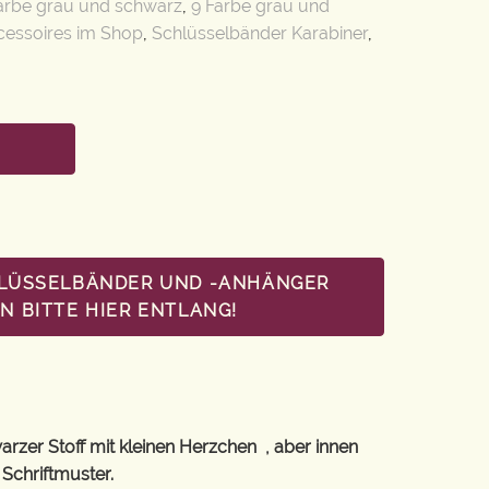
arbe grau und schwarz
,
9 Farbe grau und
essoires im Shop
,
Schlüsselbänder Karabiner
,
HLÜSSELBÄNDER UND -ANHÄNGER
 BITTE HIER ENTLANG!
arzer Stoff mit kleinen Herzchen , aber innen
Schriftmuster.