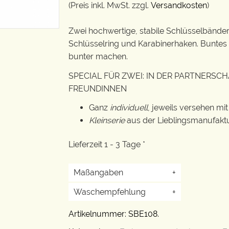
(Preis inkl. MwSt. zzgl.
Versandkosten
)
Zwei hochwertige, stabile Schlüsselbände
Schlüsselring und Karabinerhaken. Buntes G
bunter machen.
SPECIAL FÜR ZWEI: IN DER PARTNERSC
FREUNDINNEN
Ganz
individuell
, jeweils versehen m
Kleinserie
aus der Lieblingsmanufaktur:
Lieferzeit 1 - 3 Tage *
Maßangaben
+
Waschempfehlung
+
Artikelnummer:
SBE108
.