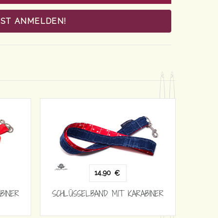
OST ANMELDEN!
14,90
€
BINER
SCHLÜSSELBAND MIT KARABINER