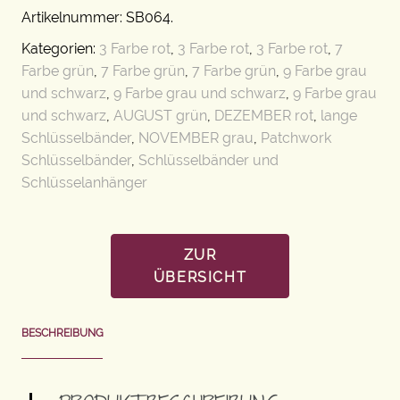
Artikelnummer:
SB064
.
Kategorien:
3 Farbe rot
,
3 Farbe rot
,
3 Farbe rot
,
7
Farbe grün
,
7 Farbe grün
,
7 Farbe grün
,
9 Farbe grau
und schwarz
,
9 Farbe grau und schwarz
,
9 Farbe grau
und schwarz
,
AUGUST grün
,
DEZEMBER rot
,
lange
Schlüsselbänder
,
NOVEMBER grau
,
Patchwork
Schlüsselbänder
,
Schlüsselbänder und
Schlüsselanhänger
ZUR
ÜBERSICHT
BESCHREIBUNG