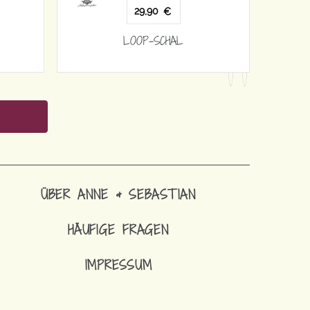
29,90
29,90
€
LOOP-SCHAL
LOOP-SC
ÜBER ANNE & SEBASTIAN
HÄUFIGE FRAGEN
IMPRESSUM