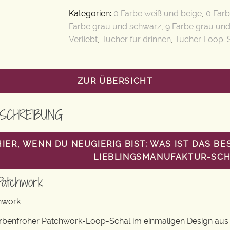
Kategorien:
0 Farbe weiß und beige
,
0 Farb
Farbe grau und schwarz
,
9 Farbe grau un
Verliebt
,
Tücher für drinnen
,
Tücher Loop-
ZUR ÜBERSICHT
SCHREIBUNG
HIER, WENN DU NEUGIERIG BIST: WAS IST DAS 
LIEBLINGSMANUFAKTUR-SCH
Patchwork
hwork
rbenfroher Patchwork-Loop-Schal im einmaligen Design aus 1