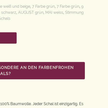
e weiß und beige
,
7 Farbe grün
,
7 Farbe grün
,
9
d schwarz
,
AUGUST grün
,
MAI weiss
,
Stimmung
Schals
BESONDERE AN DEN FARBENFROHEN
ALS?
00% Baumwolle. Jeder Schal ist einzigartig. Es