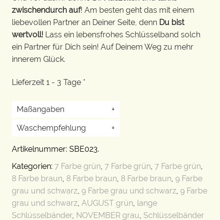
zwischendurch auf
! Am besten geht das mit einem
liebevollen Partner an Deiner Seite, denn
Du bist
wertvoll!
Lass ein lebensfrohes Schlüsselband solch
ein Partner für Dich sein! Auf Deinem Weg zu mehr
innerem Glück.
Lieferzeit 1 - 3 Tage *
Maßangaben
+
Waschempfehlung
+
Artikelnummer:
SBE023
.
Kategorien:
7 Farbe grün
,
7 Farbe grün
,
7 Farbe grün
,
8 Farbe braun
,
8 Farbe braun
,
8 Farbe braun
,
9 Farbe
grau und schwarz
,
9 Farbe grau und schwarz
,
9 Farbe
grau und schwarz
,
AUGUST grün
,
lange
Schlüsselbänder
,
NOVEMBER grau
,
Schlüsselbänder