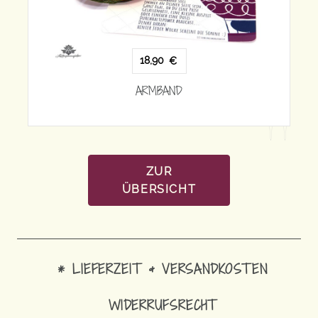
1
18,90
€
AR
ARMBAND
ZUR
ÜBERSICHT
* LIEFERZEIT & VERSANDKOSTEN
WIDERRUFSRECHT