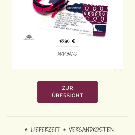
1
18,90
€
AR
ARMBAND
ZUR
ÜBERSICHT
* LIEFERZEIT & VERSANDKOSTEN