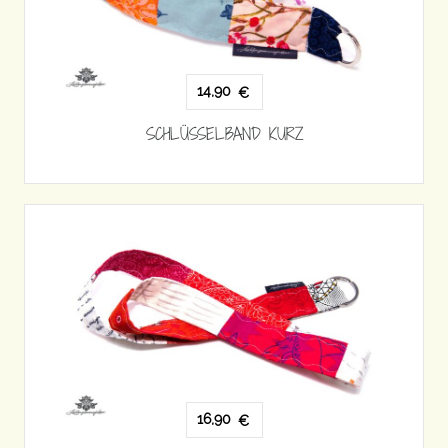
14,90
€
SCHLÜSSELBAND KURZ
16,90
€