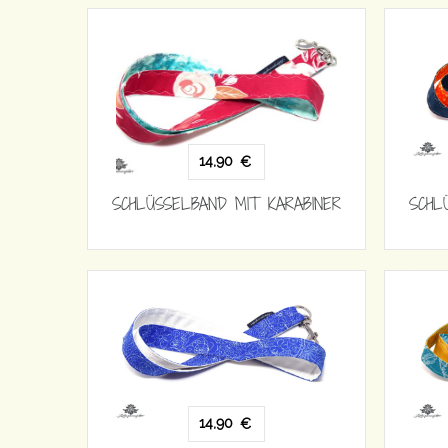
14,90
€
SCHLÜSSELBAND MIT KARABINER
SCHL
14,90
€