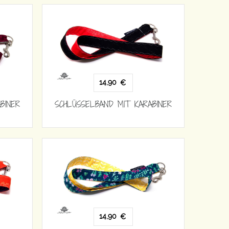
14,90
€
BINER
SCHLÜSSELBAND MIT KARABINER
14,90
€