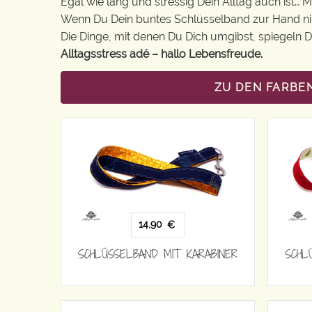
Egal wie lang und stressig Dein Alltag auch ist… 
Wenn Du Dein buntes Schlüsselband zur Hand nimm
Die Dinge, mit denen Du Dich umgibst, spiegeln De
Alltagsstress adé – hallo Lebensfreude.
ZU DEN FARBE
14,90
€
SCHLÜSSELBAND MIT KARABINER
SCHL