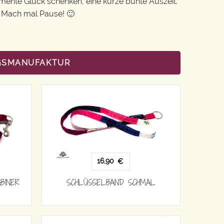
Momente Glück schenken, eine kurze bunte Auszeit.
: Mach mal Pause! 🙂
NGSMANUFAKTUR
16,90
€
BINER
SCHLÜSSELBAND SCHMAL