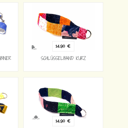
14,90
€
BINER
SCHLÜSSELBAND KURZ
14,90
€