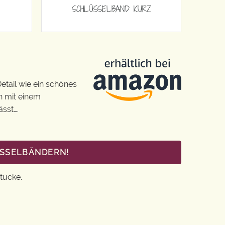
SCHLÜSSELBAND KURZ
etail wie ein schönes
n mit einem
ässt….
ÜSSELBÄNDERN!
tücke.