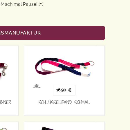
: Mach mal Pause! 🙂
NGSMANUFAKTUR
16,90
€
BINER
SCHLÜSSELBAND SCHMAL