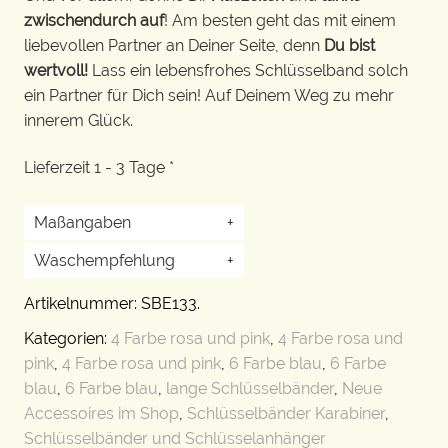
zwischendurch auf
! Am besten geht das mit einem
liebevollen Partner an Deiner Seite, denn
Du bist
wertvoll!
Lass ein lebensfrohes Schlüsselband solch
ein Partner für Dich sein! Auf Deinem Weg zu mehr
innerem Glück.
Lieferzeit 1 - 3 Tage *
Maßangaben
+
Waschempfehlung
+
Artikelnummer:
SBE133
.
Kategorien:
4 Farbe rosa und pink
,
4 Farbe rosa und
pink
,
4 Farbe rosa und pink
,
6 Farbe blau
,
6 Farbe
blau
,
6 Farbe blau
,
lange Schlüsselbänder
,
Neue
Accessoires im Shop
,
Schlüsselbänder Karabiner
,
Schlüsselbänder und Schlüsselanhänger