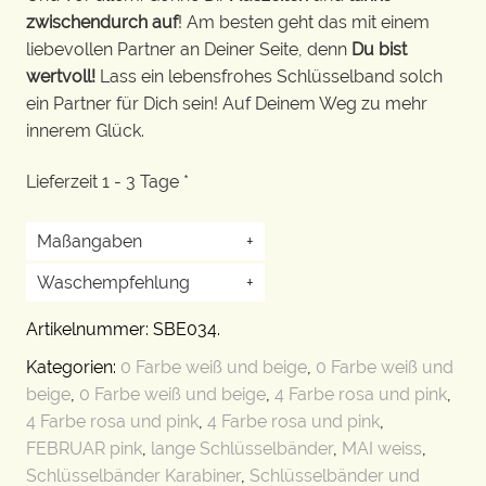
zwischendurch auf
! Am besten geht das mit einem
liebevollen Partner an Deiner Seite, denn
Du bist
wertvoll!
Lass ein lebensfrohes Schlüsselband solch
ein Partner für Dich sein! Auf Deinem Weg zu mehr
innerem Glück.
Lieferzeit 1 - 3 Tage *
Maßangaben
+
Waschempfehlung
+
Artikelnummer:
SBE034
.
Kategorien:
0 Farbe weiß und beige
,
0 Farbe weiß und
beige
,
0 Farbe weiß und beige
,
4 Farbe rosa und pink
,
4 Farbe rosa und pink
,
4 Farbe rosa und pink
,
FEBRUAR pink
,
lange Schlüsselbänder
,
MAI weiss
,
Schlüsselbänder Karabiner
,
Schlüsselbänder und