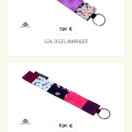
7,90
€
SCHLÜSSELANHÄNGER
8,90
€