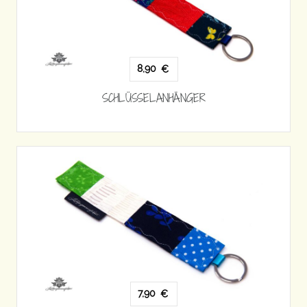
8,90
€
SCHLÜSSELANHÄNGER
7,90
€