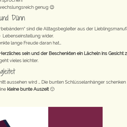
ersprochen!
abwechslungsreich genug 😉
 und Dünn
erbebändern“ sind die Alltagsbegleiter aus der Lieblingsman
e Lebenseinstellung wider.
enkte lange Freude daran hat…
rzliches sein und der Beschenkten ein Lächeln ins Gesicht 
ht vieles leichter.
leitet
tt aussehen wird … Die bunten Schlüsselanhänger schenken
eine
kleine bunte Auszeit
🙂