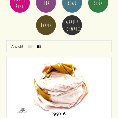
Ansicht
29,90
€