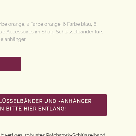
arbe orange
,
2 Farbe orange
,
6 Farbe blau
,
6
ue Accessoires im Shop
,
Schlüsselbänder fürs
selanhänger
HLÜSSELBÄNDER UND -ANHÄNGER
 BITTE HIER ENTLANG!
chwertiges, robustes Patchwork-Schlüsselband