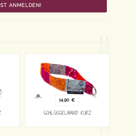
OST ANMELDEN!
14,90
€
Z
SCHLÜSSELBAND KURZ