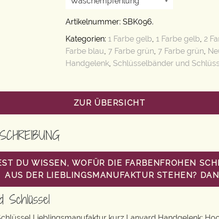
Waschempfehlung
+
Artikelnummer:
SBK096
.
Kategorien:
1 Farbe gelb
,
1 Farbe gelb
,
2 F
Farbe blau
,
7 Farbe grün
,
7 Farbe grün
,
Ne
Handgelenk
,
Schlüsselbänder und Schlüs
ZUR ÜBERSICHT
SCHREIBUNG
ST DU WISSEN, WOFÜR DIE FARBENFROHEN SC
AUS DER LIEBLINGSMANUFAKTUR STEHEN? DANN
d Schlüssel
chlüssel Lieblingsmanufaktur kurz Lanyard Handgelenk: Ho