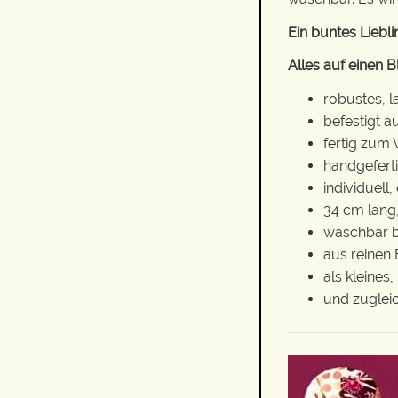
Ein buntes Liebl
Alles auf einen Bl
robustes, 
befestigt 
fertig zum
handgeferti
individuell,
34 cm lang,
waschbar b
aus reinen 
als kleines
und zuglei