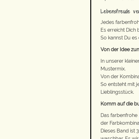
Lebensfreude ve
Jedes farbenfroh
Es erreicht Dich
So kannst Du es
Von der Idee zum
In unserer klein
Mustermix.
Von der Kombinati
So entsteht mit 
Lieblingsstück.
Komm auf die bu
Das farbenfrohe
der Farbkombinat
Dieses Band ist 
waschbar. Es wird