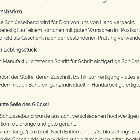
rschenken.
e Schlüsselband wird für Dich von uns von Hand verpackt.
 befestigt auf einem Kärtchen mit guten Wünschen im Postkar
 direkt als Geschenk nach der bestandenen Prüfung verwende
 Lieblingsstück.
en Manufaktur entstehen Schritt für Schritt einzigartige Sch
on der Stoffe, deren Zuschnitt bis hin zur Fertigung – alles e
jedem neuen Band ein ganz individuell in Handarbeit gefertig
nte Seite des Glücks!
 Schlüsselband wurde aus acht verschiedenen hochwertigen 
ion rot, orange und gelb genäht.
34 cm lang, 3 cm breit. Nach Entfernen des Schlüsselrings is
 die Beschenkte also wirklich lange durch ihren Alltag beglei