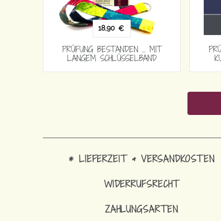
15,90
18,90
€
€
NG BESTANDEN … MIT
PRÜFUNG BESTANDEN … MIT
EM SCHLÜSSELBAND
LANGEM SCHLÜSSELBAND
* LIEFERZEIT & VERSANDKOSTEN
WIDERRUFSRECHT
ZAHLUNGSARTEN