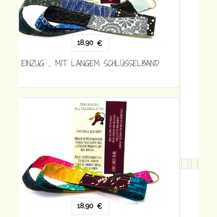
15,90
€
EINZUG … MIT KURZEM SCHLÜSSELBAND
15,90
€