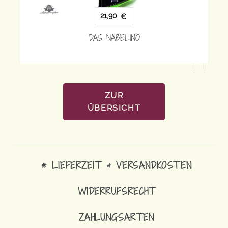
21,90
€
€
DAS NABELINO
ELINO
ZUR
ÜBERSICHT
* LIEFERZEIT & VERSANDKOSTEN
WIDERRUFSRECHT
ZAHLUNGSARTEN
21,90
€