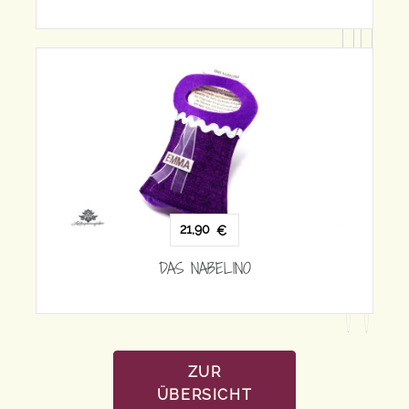
21,90
€
DAS NABELINO
O
ZUR
ÜBERSICHT