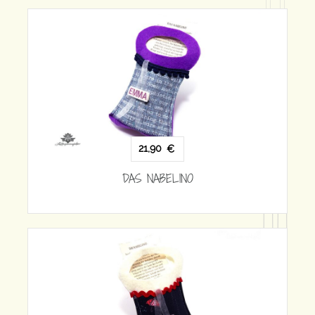
O
21,90
€
DAS NABELINO