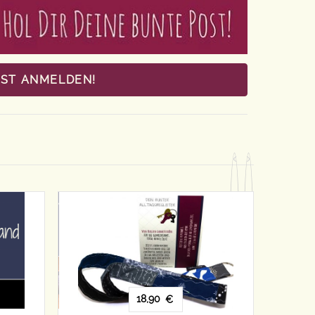
OST ANMELDEN!
18,90
18,90
€
€