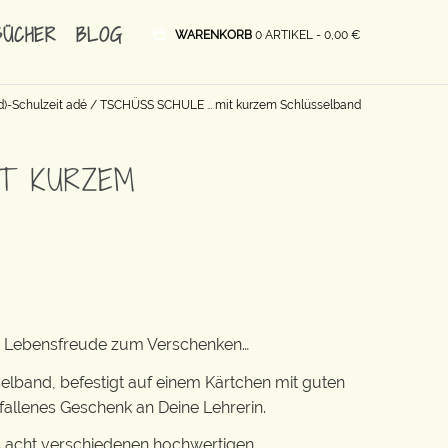
BÜCHER
BLOG
WARENKORB
0 ARTIKEL -
0,00
€
d)-Schulzeit adé
/ TSCHÜSS SCHULE … mit kurzem Schlüsselband
IT KURZEM
ist Lebensfreude zum Verschenken…
elband, befestigt auf einem Kärtchen mit guten
llenes Geschenk an Deine Lehrerin.
 acht verschiedenen hochwertigen