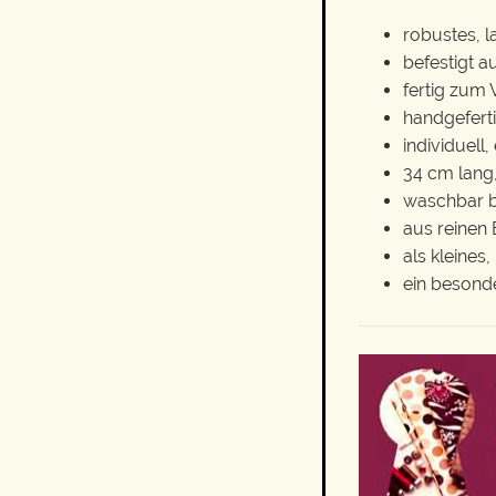
robustes, 
befestigt 
fertig zum
handgeferti
individuell,
34 cm lang,
waschbar b
aus reinen 
als kleine
ein besond