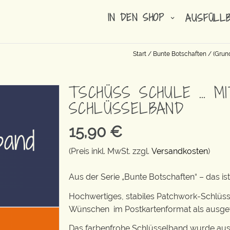
IN DEN SHOP
AUSFÜLL
Start
/
Bunte Botschaften
/
(Grun
TSCHÜSS SCHULE … M
SCHLÜSSELBAND
15,90
€
(Preis inkl. MwSt. zzgl.
Versandkosten
)
Aus der Serie „Bunte Botschaften“ – das 
Hochwertiges, stabiles Patchwork-Schlüss
Wünschen im Postkartenformat als ausgefa
Das farbenfrohe Schlüsselband wurde aus