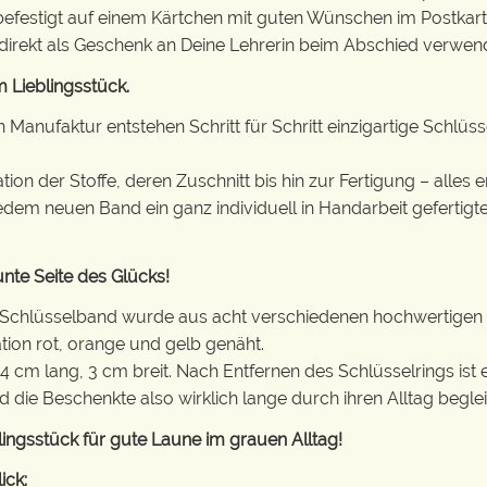
 befestigt auf einem Kärtchen mit guten Wünschen im Postkar
direkt als Geschenk an Deine Lehrerin beim Abschied verwen
 Lieblingsstück.
en Manufaktur entstehen Schritt für Schritt einzigartige Sch
on der Stoffe, deren Zuschnitt bis hin zur Fertigung – alles e
jedem neuen Band ein ganz individuell in Handarbeit gefertig
nte Seite des Glücks!
 Schlüsselband wurde aus acht verschiedenen hochwertigen 
ion rot, orange und gelb genäht.
34 cm lang, 3 cm breit. Nach Entfernen des Schlüsselrings is
 die Beschenkte also wirklich lange durch ihren Alltag beglei
lingsstück für gute Laune im grauen Alltag!
ick: