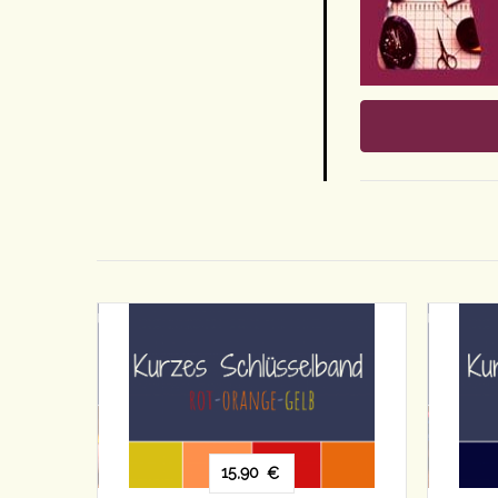
15,90
15,90
€
€