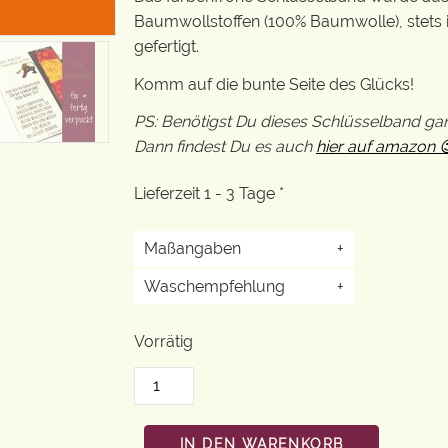
Baumwollstoffen (100% Baumwolle), stets 
gefertigt.
Komm auf die bunte Seite des Glücks!
PS: Benötigst Du dieses Schlüsselband ga
Dann findest Du es auch
hier auf amazon 
Lieferzeit 1 - 3 Tage *
Maßangaben
+
Waschempfehlung
+
Vorrätig
IN DEN WARENKORB