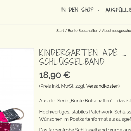
IN DEN SHOP
AUSFÜLL
Start
/
Bunte Botschaften
/
Abschiedsgeschen
KINDERGARTEN ADÉ …
SCHLÜSSELBAND
18,90
€
(Preis inkl. MwSt. zzgl.
Versandkosten
)
Aus der Serie „Bunte Botschaften“ – das 
Hochwertiges, stabiles Patchwork-Schlüss
Wünschen im Postkartenformat als ausgefa
Das farbenfrohe Schlüsselband wurde aus