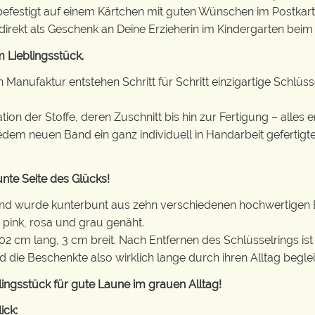
 befestigt auf einem Kärtchen mit guten Wünschen im Postkar
direkt als Geschenk an Deine Erzieherin im Kindergarten bei
 Lieblingsstück.
en Manufaktur entstehen Schritt für Schritt einzigartige Sch
on der Stoffe, deren Zuschnitt bis hin zur Fertigung – alles e
jedem neuen Band ein ganz individuell in Handarbeit gefertig
nte Seite des Glücks!
nd wurde kunterbunt aus zehn verschiedenen hochwertigen B
pink, rosa und grau genäht.
102 cm lang, 3 cm breit. Nach Entfernen des Schlüsselrings i
 die Beschenkte also wirklich lange durch ihren Alltag beglei
lingsstück für gute Laune im grauen Alltag!
ick: