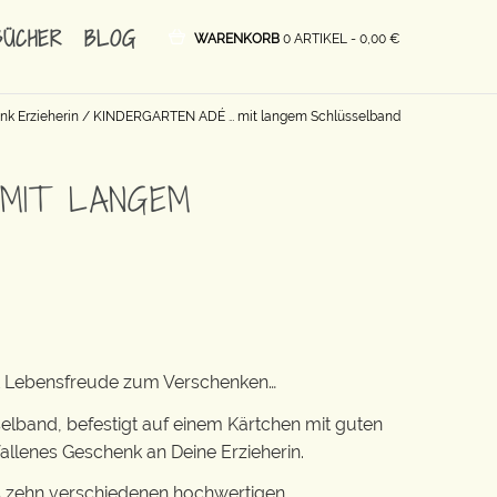
BÜCHER
BLOG
WARENKORB
0 ARTIKEL -
0,00
€
k Erzieherin
/ KINDERGARTEN ADÉ … mit langem Schlüsselband
 MIT LANGEM
ist Lebensfreude zum Verschenken…
elband, befestigt auf einem Kärtchen mit guten
llenes Geschenk an Deine Erzieherin.
 zehn verschiedenen hochwertigen