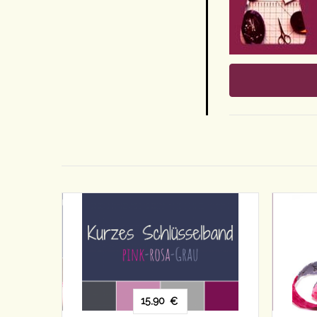
18,90
18,90
€
€