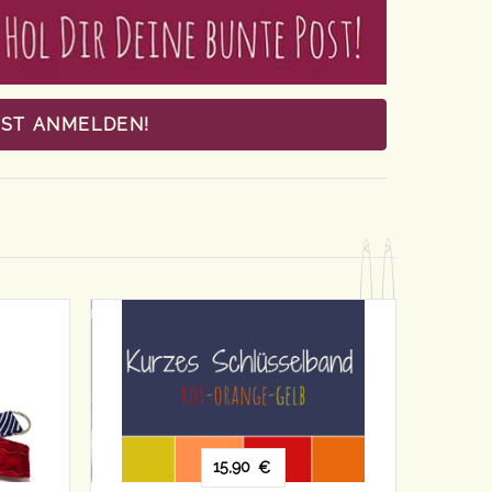
OST ANMELDEN!
18,90
15,90
€
€