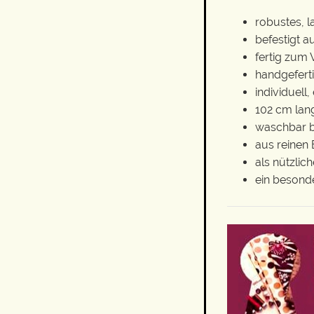
robustes, 
befestigt 
fertig zum
handgeferti
individuell,
102 cm lang
waschbar b
aus reinen 
als nützli
ein besond