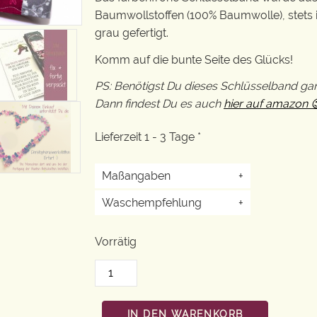
Baumwollstoffen (100% Baumwolle), stets i
grau gefertigt.
Komm auf die bunte Seite des Glücks!
PS: Benötigst Du dieses Schlüsselband ga
Dann findest Du es auch
hier auf amazon 
Lieferzeit 1 - 3 Tage *
Maßangaben
+
Waschempfehlung
+
Vorrätig
IN DEN WARENKORB